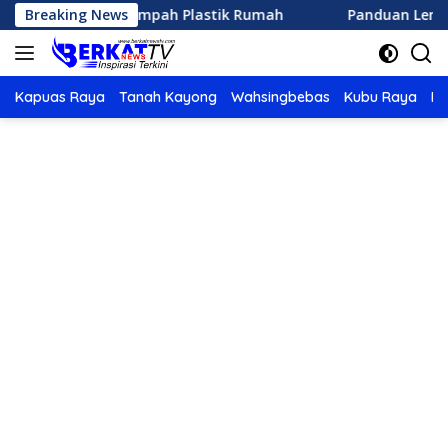
Langsung
ngolah Sampah Plastik Rumah
Breaking News
Panduan Lengkap Memili
ke
konten
Kapuas Raya
Tanah Kayong
Wahsingbebas
Kubu Raya
Po