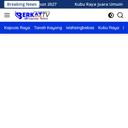
Langsung
 Tahun 2027
Breaking News
Kubu Raya Juara Umum MTQ XXXIV Kalbar
ke
konten
Kapuas Raya
Tanah Kayong
Wahsingbebas
Kubu Raya
Po