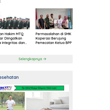
k
an Hakim MTQ
Permasalahan di SMK
ar Diingatkan
Koperasi Berujung
 Integritas dan
Pemecatan Ketua BPP
al
Selengkapnya
esehatan