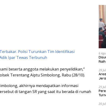
erbakar. Polisi Turunkan Tim Identifikasi
6 Agu
 Adik Ipar Tewas Terbunuh
Disu
Raih
 kami beserta anggota melakukan penyelidikan,”
29 Ju
Area
Polsek Terentang Aiptu Simbolong, Rabu (28/10).
Jera
imbolong, akhirnya mendapatkan informasi
25 Ju
Pere
ersebut di tangan SR yang saat itu berada di rumah
Turn
20 Ju