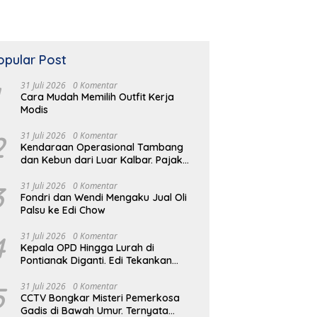
opular Post
31 Juli 2026
0 Komentar
Cara Mudah Memilih Outfit Kerja
Modis
2
31 Juli 2026
0 Komentar
Kendaraan Operasional Tambang
dan Kebun dari Luar Kalbar. Pajak
Kendaraan Hilang
3
31 Juli 2026
0 Komentar
Fondri dan Wendi Mengaku Jual Oli
Palsu ke Edi Chow
4
31 Juli 2026
0 Komentar
Kepala OPD Hingga Lurah di
Pontianak Diganti. Edi Tekankan
Peduli Masalah di Lapangan
5
31 Juli 2026
0 Komentar
CCTV Bongkar Misteri Pemerkosa
Gadis di Bawah Umur. Ternyata