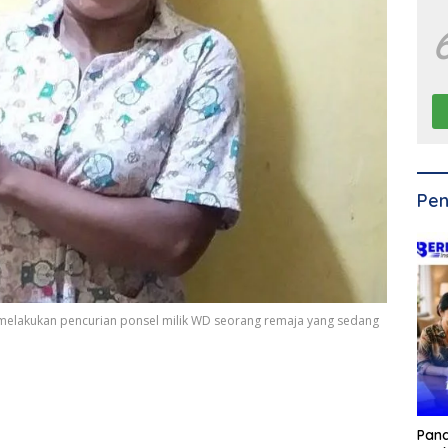
Pen
n melakukan pencurian ponsel milik WD seorang remaja yang sedang
Pan