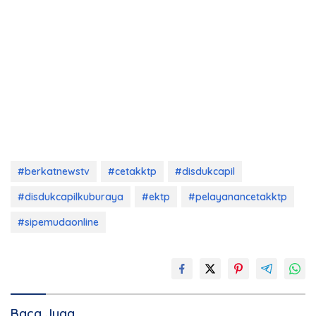
#berkatnewstv
#cetakktp
#disdukcapil
#disdukcapilkuburaya
#ektp
#pelayanancetakktp
#sipemudaonline
Baca Juga