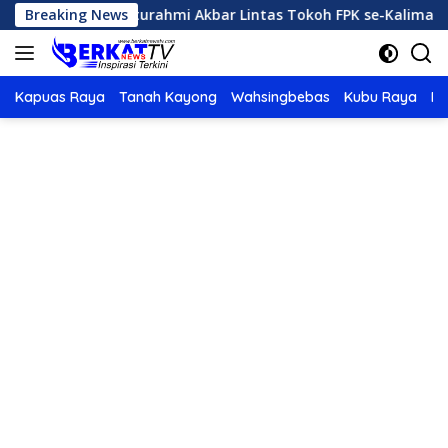
Langsung
umah Silaturahmi Akbar Lintas Tokoh FPK se-Kalimantan
Breaking News
ke
konten
Kapuas Raya
Tanah Kayong
Wahsingbebas
Kubu Raya
Po