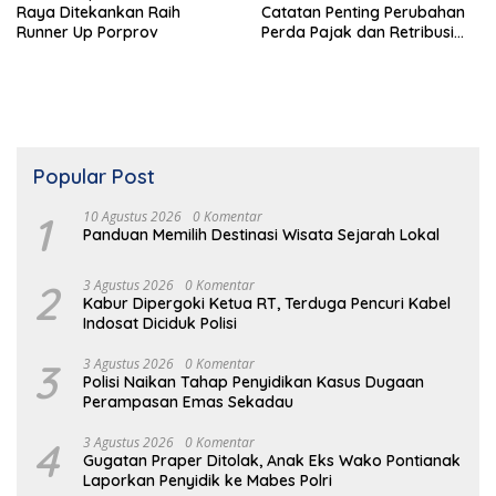
Raya Ditekankan Raih
Catatan Penting Perubahan
Runner Up Porprov
Perda Pajak dan Retribusi
Daerah
Popular Post
1
10 Agustus 2026
0 Komentar
Panduan Memilih Destinasi Wisata Sejarah Lokal
2
3 Agustus 2026
0 Komentar
Kabur Dipergoki Ketua RT, Terduga Pencuri Kabel
Indosat Diciduk Polisi
3
3 Agustus 2026
0 Komentar
Polisi Naikan Tahap Penyidikan Kasus Dugaan
Perampasan Emas Sekadau
4
3 Agustus 2026
0 Komentar
Gugatan Praper Ditolak, Anak Eks Wako Pontianak
Laporkan Penyidik ke Mabes Polri