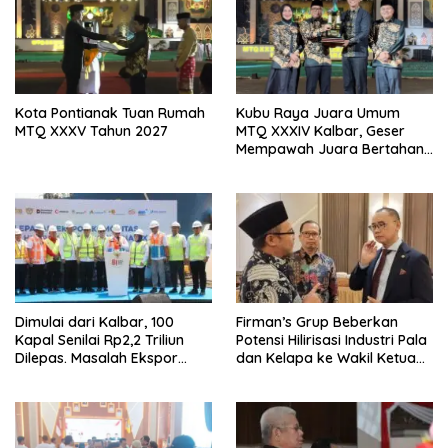
Kota Pontianak Tuan Rumah
Kubu Raya Juara Umum
MTQ XXXV Tahun 2027
MTQ XXXIV Kalbar, Geser
Mempawah Juara Bertahan
7 Kali
Dimulai dari Kalbar, 100
Firman’s Grup Beberkan
Kapal Senilai Rp2,2 Triliun
Potensi Hilirisasi Industri Pala
Dilepas. Masalah Ekspor
dan Kelapa ke Wakil Ketua
Logam Tanah Jarang
MPR
Terselesaikan.