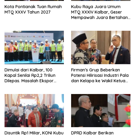
Kota Pontianak Tuan Rumah
Kubu Raya Juara Umum
MTQ XXXV Tahun 2027
MTQ XXXIV Kalbar, Geser
Mempawah Juara Bertahan
7 Kali
Dimulai dari Kalbar, 100
Firman’s Grup Beberkan
Kapal Senilai Rp2,2 Triliun
Potensi Hilirisasi Industri Pala
Dilepas. Masalah Ekspor
dan Kelapa ke Wakil Ketua
Logam Tanah Jarang
MPR
Terselesaikan.
Disuntik Rp1 Miliar, KONI Kubu
DPRD Kalbar Berikan