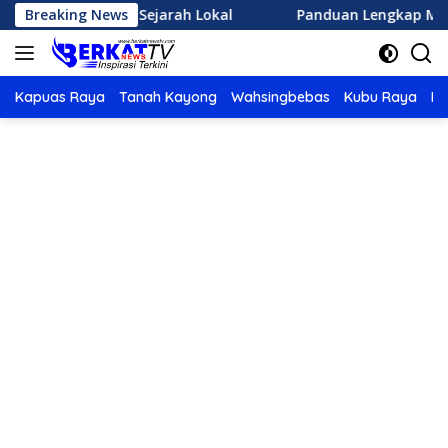
Langsung
Wisata Sejarah Lokal
Breaking News
Panduan Lengkap Memulai Olahra
ke
konten
Kapuas Raya
Tanah Kayong
Wahsingbebas
Kubu Raya
Po