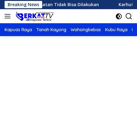
Langsung
ujan Buatan Tidak Bisa Dilakukan
Breaking News
Karhutla di Ketapan
ke
konten
Kapuas Raya
Tanah Kayong
Wahsingbebas
Kubu Raya
Po