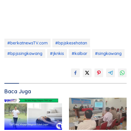
#berkatnewsTV.com
#bpjskesehatan
#bpjssingkawang
#jknkis
#kalbar
#singkawang
Baca Juga