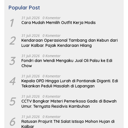
Popular Post
1
31 Juli 2026
0 Komentar
Cara Mudah Memilih Outfit Kerja Modis
2
31 Juli 2026
0 Komentar
Kendaraan Operasional Tambang dan Kebun dari
Luar Kalbar. Pajak Kendaraan Hilang
3
31 Juli 2026
0 Komentar
Fondri dan Wendi Mengaku Jual Oli Palsu ke Edi
Chow
4
31 Juli 2026
0 Komentar
Kepala OPD Hingga Lurah di Pontianak Diganti. Edi
Tekankan Peduli Masalah di Lapangan
5
31 Juli 2026
0 Komentar
CCTV Bongkar Misteri Pemerkosa Gadis di Bawah
Umur. Ternyata Residivis Kambuhan
6
31 Juli 2026
0 Komentar
Ratusan Prajurit TNI Salat Istisqo Mohon Hujan di
Kalbar