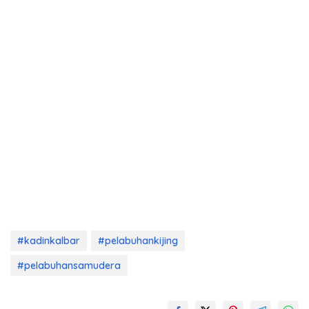
#kadinkalbar
#pelabuhankijing
#pelabuhansamudera