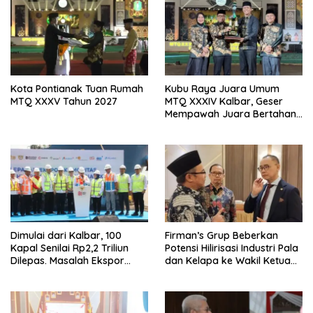
Kota Pontianak Tuan Rumah
Kubu Raya Juara Umum
MTQ XXXV Tahun 2027
MTQ XXXIV Kalbar, Geser
Mempawah Juara Bertahan
7 Kali
Dimulai dari Kalbar, 100
Firman’s Grup Beberkan
Kapal Senilai Rp2,2 Triliun
Potensi Hilirisasi Industri Pala
Dilepas. Masalah Ekspor
dan Kelapa ke Wakil Ketua
Logam Tanah Jarang
MPR
Terselesaikan.