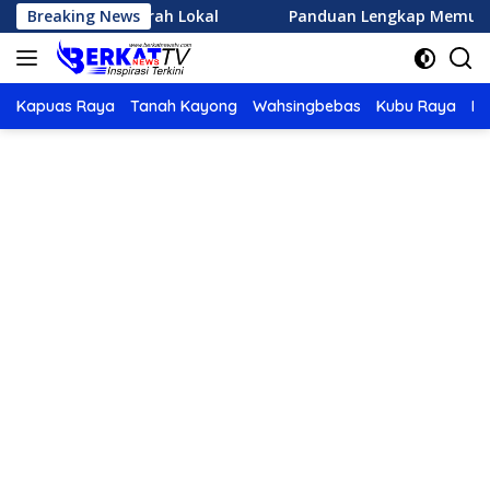
Langsung
a Sejarah Lokal
Breaking News
Panduan Lengkap Memulai Olahraga La
ke
konten
Kapuas Raya
Tanah Kayong
Wahsingbebas
Kubu Raya
Po