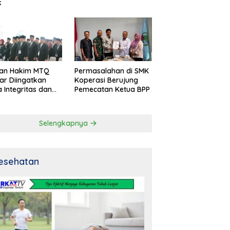
k
an Hakim MTQ
Permasalahan di SMK
ar Diingatkan
Koperasi Berujung
 Integritas dan
Pemecatan Ketua BPP
al
Selengkapnya
esehatan