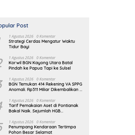
opular Post
1 Agustus 2026
0 Komentar
Strategi Cerdas Mengatur Waktu
Tidur Bayi
2
1 Agustus 2026
0 Komentar
Korwil BGN Kayong Utara Batal
Pindah ke Papua Tapi ke Sulsel
3
1 Agustus 2026
0 Komentar
BGN Temukan 414 Rekening VA SPPG
Anomali. Rp311 Miliar Dikembalikan ke
Kas Negara
4
1 Agustus 2026
0 Komentar
Tarif Pemakaian Aset di Pontianak
Bakal Naik. Sejumlah HGB
Diperpanjang
5
1 Agustus 2026
0 Komentar
Penumpang Kendaraan Tertimpa
Pohon Besar Selamat