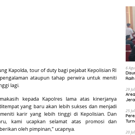
6 Agu
g Kapolda, tour of duty bagi pejabat Kepolisian RI
Disu
pengalaman ataupun tahap perwira untuk meniti
Raih
nggi lagi.
29 Ju
Area
imakasih kepada Kapolres lama atas kinerjanya
Jera
ditempat yang baru akan lebih sukses dan menjadi
25 Ju
eniti karir yang lebih tinggi di Kepolisian. Dan
Pere
aru, kami ucapkan selamat atas promosi dan
Turn
berikan oleh pimpinan,” ucapnya.
20 Ju