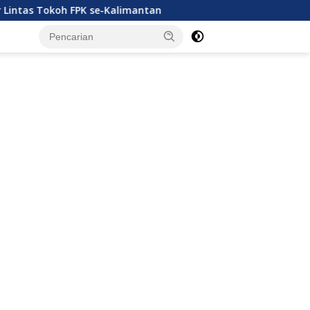
h FPK se-Kalimantan
Cara Sederhana Mengolah Sampah