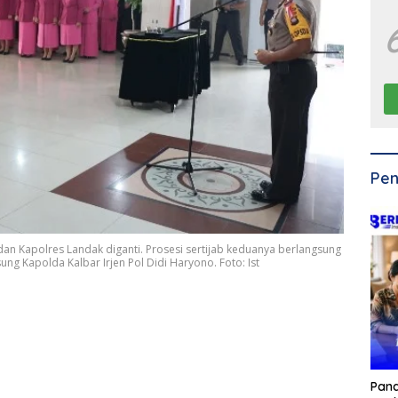
Pen
an Kapolres Landak diganti. Prosesi sertijab keduanya berlangsung
ng Kapolda Kalbar Irjen Pol Didi Haryono. Foto: Ist
Pan