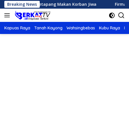
Langsung
arhutla di Ketapang Makan Korban Jiwa
Breaking News
Firman’s Grup 
ke
konten
Kapuas Raya
Tanah Kayong
Wahsingbebas
Kubu Raya
Po