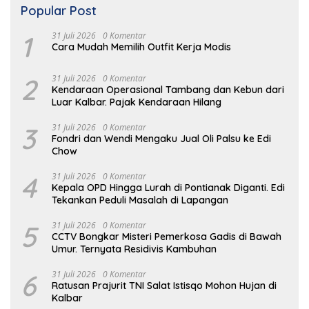
Popular Post
1
31 Juli 2026
0 Komentar
Cara Mudah Memilih Outfit Kerja Modis
2
31 Juli 2026
0 Komentar
Kendaraan Operasional Tambang dan Kebun dari
Luar Kalbar. Pajak Kendaraan Hilang
3
31 Juli 2026
0 Komentar
Fondri dan Wendi Mengaku Jual Oli Palsu ke Edi
Chow
4
31 Juli 2026
0 Komentar
Kepala OPD Hingga Lurah di Pontianak Diganti. Edi
Tekankan Peduli Masalah di Lapangan
5
31 Juli 2026
0 Komentar
CCTV Bongkar Misteri Pemerkosa Gadis di Bawah
Umur. Ternyata Residivis Kambuhan
6
31 Juli 2026
0 Komentar
Ratusan Prajurit TNI Salat Istisqo Mohon Hujan di
Kalbar