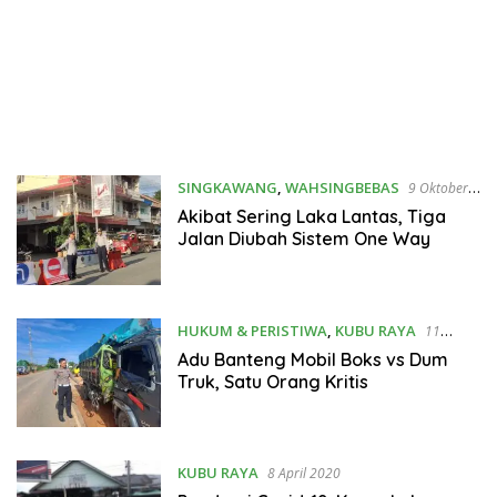
SINGKAWANG
,
WAHSINGBEBAS
9 Oktober
2024
Akibat Sering Laka Lantas, Tiga
Jalan Diubah Sistem One Way
HUKUM & PERISTIWA
,
KUBU RAYA
11
September 2024
Adu Banteng Mobil Boks vs Dum
Truk, Satu Orang Kritis
KUBU RAYA
8 April 2020