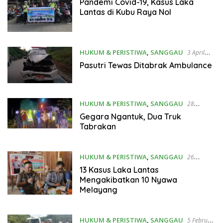
Pandemi Covid-19, Kasus Laka
Lantas di Kubu Raya Nol
HUKUM & PERISTIWA
,
SANGGAU
3 April
2020
Pasutri Tewas Ditabrak Ambulance
HUKUM & PERISTIWA
,
SANGGAU
28
Februari 2020
Gegara Ngantuk, Dua Truk
Tabrakan
HUKUM & PERISTIWA
,
SANGGAU
26
Februari 2020
13 Kasus Laka Lantas
Mengakibatkan 10 Nyawa
Melayang
HUKUM & PERISTIWA
,
SANGGAU
5 Februari