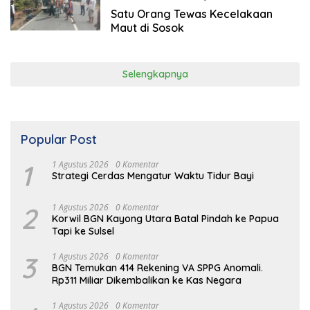
2020
Satu Orang Tewas Kecelakaan
Maut di Sosok
Selengkapnya
Popular Post
1
1 Agustus 2026
0 Komentar
Strategi Cerdas Mengatur Waktu Tidur Bayi
2
1 Agustus 2026
0 Komentar
Korwil BGN Kayong Utara Batal Pindah ke Papua
Tapi ke Sulsel
3
1 Agustus 2026
0 Komentar
BGN Temukan 414 Rekening VA SPPG Anomali.
Rp311 Miliar Dikembalikan ke Kas Negara
1 Agustus 2026
0 Komentar