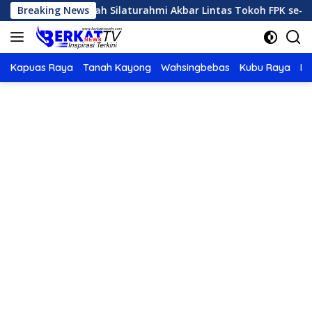
Langsung
r Tuan Rumah Silaturahmi Akbar Lintas Tokoh FPK se-Kaliman
Breaking News
ke
konten
Kapuas Raya
Tanah Kayong
Wahsingbebas
Kubu Raya
Po