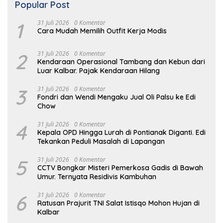
Popular Post
1
31 Juli 2026
0 Komentar
Cara Mudah Memilih Outfit Kerja Modis
2
31 Juli 2026
0 Komentar
Kendaraan Operasional Tambang dan Kebun dari
Luar Kalbar. Pajak Kendaraan Hilang
3
31 Juli 2026
0 Komentar
Fondri dan Wendi Mengaku Jual Oli Palsu ke Edi
Chow
4
31 Juli 2026
0 Komentar
Kepala OPD Hingga Lurah di Pontianak Diganti. Edi
Tekankan Peduli Masalah di Lapangan
5
31 Juli 2026
0 Komentar
CCTV Bongkar Misteri Pemerkosa Gadis di Bawah
Umur. Ternyata Residivis Kambuhan
6
31 Juli 2026
0 Komentar
Ratusan Prajurit TNI Salat Istisqo Mohon Hujan di
Kalbar