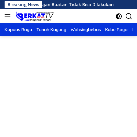
Langsung
nas, OMC Hujan Buatan Tidak Bisa Dilakukan
Breaking News
Karhutla
ke
konten
Kapuas Raya
Tanah Kayong
Wahsingbebas
Kubu Raya
Po