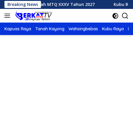
Langsung
ak Tuan Rumah MTQ XXXV Tahun 2027
Breaking News
Kubu Raya Juara
ke
konten
Kapuas Raya
Tanah Kayong
Wahsingbebas
Kubu Raya
Po