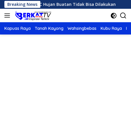
Langsung
 Panas, OMC Hujan Buatan Tidak Bisa Dilakukan
Breaking News
Karhu
ke
konten
Kapuas Raya
Tanah Kayong
Wahsingbebas
Kubu Raya
Po