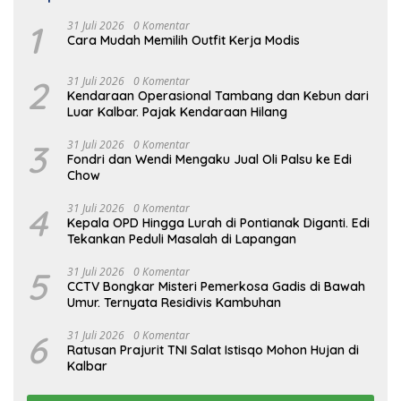
1
31 Juli 2026
0 Komentar
Cara Mudah Memilih Outfit Kerja Modis
2
31 Juli 2026
0 Komentar
Kendaraan Operasional Tambang dan Kebun dari
Luar Kalbar. Pajak Kendaraan Hilang
3
31 Juli 2026
0 Komentar
Fondri dan Wendi Mengaku Jual Oli Palsu ke Edi
Chow
4
31 Juli 2026
0 Komentar
Kepala OPD Hingga Lurah di Pontianak Diganti. Edi
Tekankan Peduli Masalah di Lapangan
5
31 Juli 2026
0 Komentar
CCTV Bongkar Misteri Pemerkosa Gadis di Bawah
Umur. Ternyata Residivis Kambuhan
6
31 Juli 2026
0 Komentar
Ratusan Prajurit TNI Salat Istisqo Mohon Hujan di
Kalbar