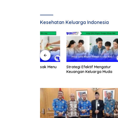
Kesehatan Keluarga Indonesia
tis Memasak Menu
Strategi Efektif Mengatur
Dimulai 
g
Keuangan Keluarga Muda
Senilai R
Masalah
Jarang T