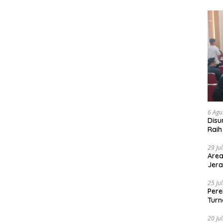
6 Agu
Disu
Raih
29 Ju
Area
Jera
25 Ju
Pere
Turn
20 Ju