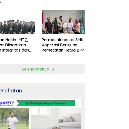
k
an Hakim MTQ
Permasalahan di SMK
ar Diingatkan
Koperasi Berujung
 Integritas dan
Pemecatan Ketua BPP
al
Selengkapnya
esehatan