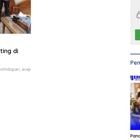
ing di
Pen
 kehidupan, acap
Pan