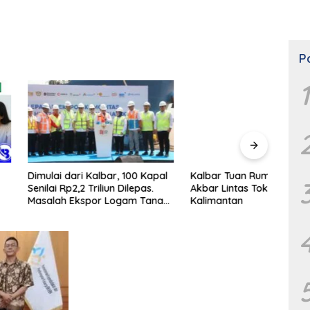
P
1
dari Kalbar, 100 Kapal
Kalbar Tuan Rumah Silaturahmi
Cara
p2,2 Triliun Dilepas.
Akbar Lintas Tokoh FPK se-
Samp
 Ekspor Logam Tanah
Kalimantan
erselesaikan.