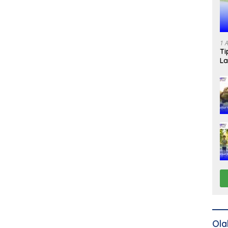
1 
Ti
La
Ola