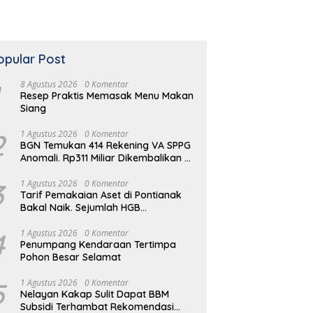
opular Post
8 Agustus 2026
0 Komentar
Resep Praktis Memasak Menu Makan
Siang
2
1 Agustus 2026
0 Komentar
BGN Temukan 414 Rekening VA SPPG
Anomali. Rp311 Miliar Dikembalikan ke
Kas Negara
 Sederhana Mengolah
Panduan Lengkap Memilih
K
3
1 Agustus 2026
0 Komentar
ah Plastik Rumah
Asupan Nutrisi Anak
H
Tarif Pemakaian Aset di Pontianak
D
Bakal Naik. Sejumlah HGB
Diperpanjang
4
1 Agustus 2026
0 Komentar
Penumpang Kendaraan Tertimpa
Pohon Besar Selamat
5
1 Agustus 2026
0 Komentar
Nelayan Kakap Sulit Dapat BBM
Subsidi Terhambat Rekomendasi