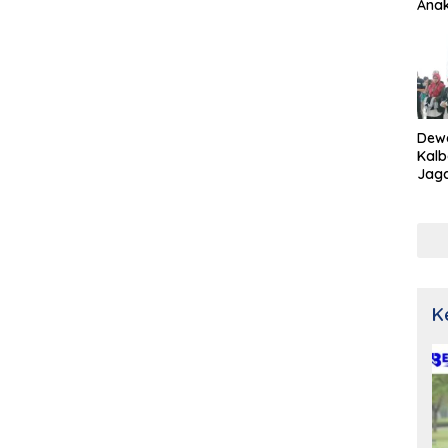
Ana
Dew
Kalb
Jaga
Netr
K