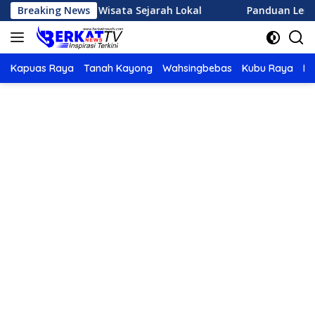
Langsung
h Destinasi Wisata Sejarah Lokal
Breaking News
Panduan Lengkap Mem
ke
konten
Kapuas Raya
Tanah Kayong
Wahsingbebas
Kubu Raya
Po