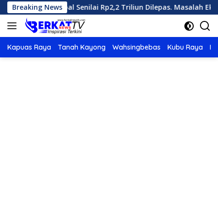
Langsung
albar, 100 Kapal Senilai Rp2,2 Triliun Dilepas. Masalah Ekspor 
Breaking News
ke
konten
Kapuas Raya
Tanah Kayong
Wahsingbebas
Kubu Raya
Po