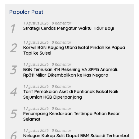
Popular Post
1
1 Agustus 2026
0 Komentar
Strategi Cerdas Mengatur Waktu Tidur Bayi
2
1 Agustus 2026
0 Komentar
Korwil BGN Kayong Utara Batal Pindah ke Papua
Tapi ke Sulsel
3
1 Agustus 2026
0 Komentar
BGN Temukan 414 Rekening VA SPPG Anomali.
Rp311 Miliar Dikembalikan ke Kas Negara
4
1 Agustus 2026
0 Komentar
Tarif Pemakaian Aset di Pontianak Bakal Naik.
Sejumlah HGB Diperpanjang
5
1 Agustus 2026
0 Komentar
Penumpang Kendaraan Tertimpa Pohon Besar
Selamat
6
1 Agustus 2026
0 Komentar
Nelayan Kakap Sulit Dapat BBM Subsidi Terhambat