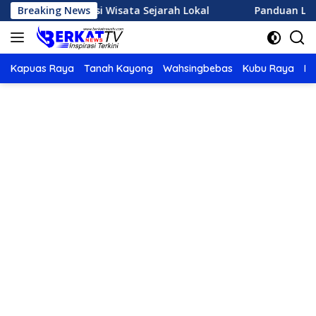
Langsung
ih Destinasi Wisata Sejarah Lokal
Breaking News
Panduan Lengkap M
ke
konten
Kapuas Raya
Tanah Kayong
Wahsingbebas
Kubu Raya
Po