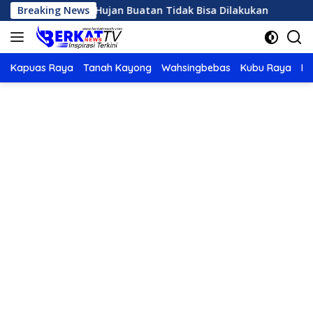
Langsung
 Panas, OMC Hujan Buatan Tidak Bisa Dilakukan
Breaking News
Karhu
ke
konten
Kapuas Raya
Tanah Kayong
Wahsingbebas
Kubu Raya
Po