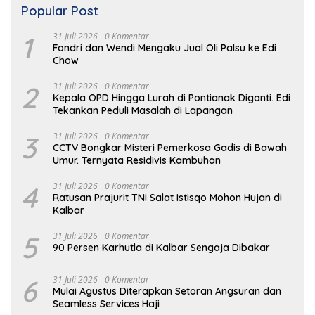
Popular Post
1
31 Juli 2026
0 Komentar
Fondri dan Wendi Mengaku Jual Oli Palsu ke Edi
Chow
2
31 Juli 2026
0 Komentar
Kepala OPD Hingga Lurah di Pontianak Diganti. Edi
Tekankan Peduli Masalah di Lapangan
3
31 Juli 2026
0 Komentar
CCTV Bongkar Misteri Pemerkosa Gadis di Bawah
Umur. Ternyata Residivis Kambuhan
4
31 Juli 2026
0 Komentar
Ratusan Prajurit TNI Salat Istisqo Mohon Hujan di
Kalbar
5
31 Juli 2026
0 Komentar
90 Persen Karhutla di Kalbar Sengaja Dibakar
6
31 Juli 2026
0 Komentar
Mulai Agustus Diterapkan Setoran Angsuran dan
Seamless Services Haji