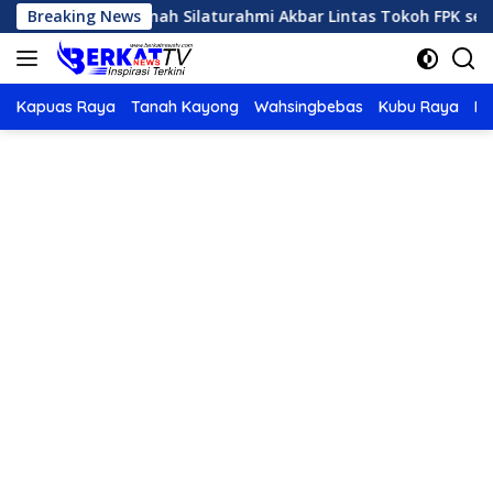
Langsung
lbar Tuan Rumah Silaturahmi Akbar Lintas Tokoh FPK se-Kalim
Breaking News
ke
konten
Kapuas Raya
Tanah Kayong
Wahsingbebas
Kubu Raya
Po