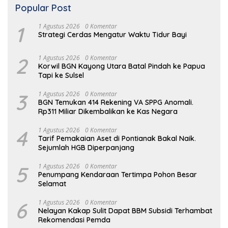
Popular Post
1
1 Agustus 2026
0 Komentar
Strategi Cerdas Mengatur Waktu Tidur Bayi
2
1 Agustus 2026
0 Komentar
Korwil BGN Kayong Utara Batal Pindah ke Papua
Tapi ke Sulsel
3
1 Agustus 2026
0 Komentar
BGN Temukan 414 Rekening VA SPPG Anomali.
Rp311 Miliar Dikembalikan ke Kas Negara
4
1 Agustus 2026
0 Komentar
Tarif Pemakaian Aset di Pontianak Bakal Naik.
Sejumlah HGB Diperpanjang
5
1 Agustus 2026
0 Komentar
Penumpang Kendaraan Tertimpa Pohon Besar
Selamat
6
1 Agustus 2026
0 Komentar
Nelayan Kakap Sulit Dapat BBM Subsidi Terhambat
Rekomendasi Pemda