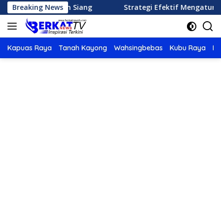
Langsung
u Makan Siang
Breaking News
Strategi Efektif Mengatur Keuangan K
ke
konten
Kapuas Raya
Tanah Kayong
Wahsingbebas
Kubu Raya
Po