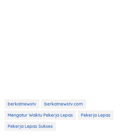
berkatnewstv
berkatnewstv.com
Mengatur Waktu Pekerja Lepas
Pekerja Lepas
Pekerja Lepas Sukses