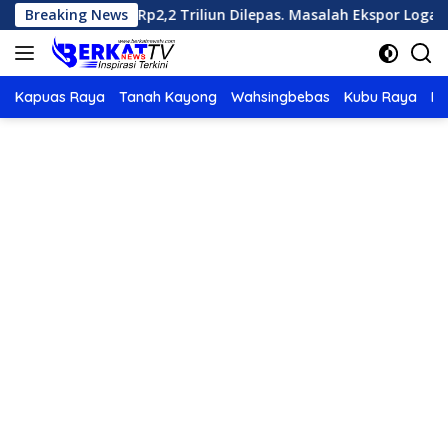
Langsung
 Senilai Rp2,2 Triliun Dilepas. Masalah Ekspor Logam Tanah Jara
Breaking News
ke
konten
Kapuas Raya
Tanah Kayong
Wahsingbebas
Kubu Raya
Po