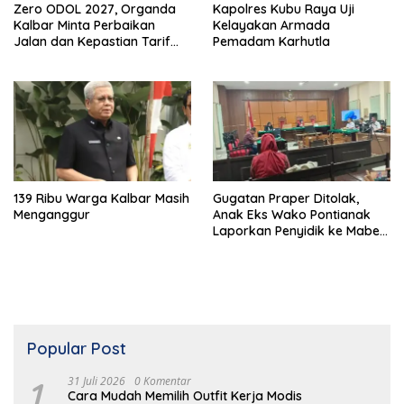
Zero ODOL 2027, Organda
Kapolres Kubu Raya Uji
Kalbar Minta Perbaikan
Kelayakan Armada
Jalan dan Kepastian Tarif
Pemadam Karhutla
Angkutan
139 Ribu Warga Kalbar Masih
Gugatan Praper Ditolak,
Menganggur
Anak Eks Wako Pontianak
Laporkan Penyidik ke Mabes
Polri
Popular Post
1
31 Juli 2026
0 Komentar
Cara Mudah Memilih Outfit Kerja Modis