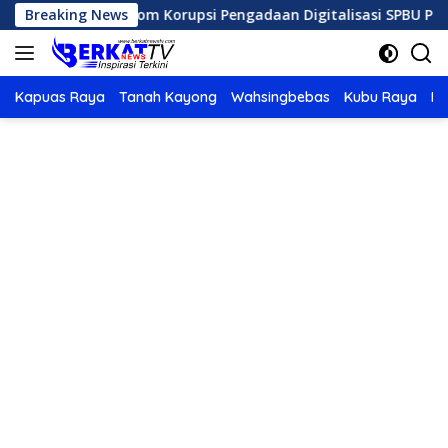
Langsung
pinan Telkom Korupsi Pengadaan Digitalisasi SPBU Pertamina
Breaking News
ke
konten
Kapuas Raya
Tanah Kayong
Wahsingbebas
Kubu Raya
Po