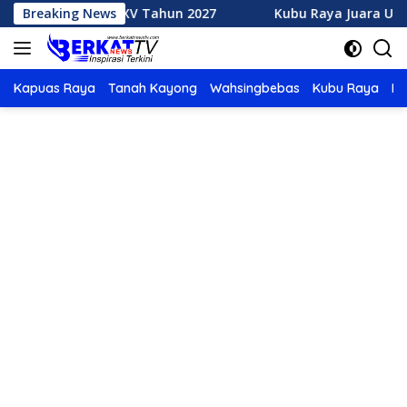
Langsung
MTQ XXXV Tahun 2027
Breaking News
Kubu Raya Juara Umum MTQ XXXI
ke
konten
Kapuas Raya
Tanah Kayong
Wahsingbebas
Kubu Raya
Po