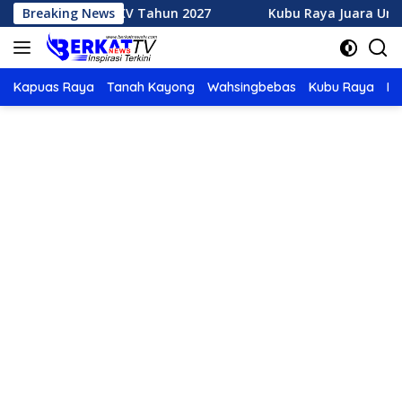
Langsung
TQ XXXV Tahun 2027
Breaking News
Kubu Raya Juara Umum MTQ XXXIV
ke
konten
Kapuas Raya
Tanah Kayong
Wahsingbebas
Kubu Raya
Po