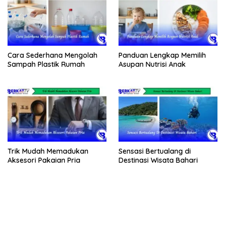
Cara Sederhana Mengolah
Panduan Lengkap Memilih
Sampah Plastik Rumah
Asupan Nutrisi Anak
Trik Mudah Memadukan
Sensasi Bertualang di
Aksesori Pakaian Pria
Destinasi Wisata Bahari