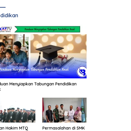
didikan
duan Menyiapkan Tabungan Pendidikan
k
an Hakim MTQ
Permasalahan di SMK