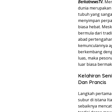
BerkatnewsTV.
Mene
dunia merupakan 
tubuh yang sangat
menyimpan perpadu
biasa hebat. Mesk
bermula dari trad
abad pertengahan.
kemunculannya ag
berkembang denga
luas, maka pesona
luar biasa bermak
Kelahiran Seni
Dan Prancis
Langkah pertama 
subur di istana I
sebaiknya mencat