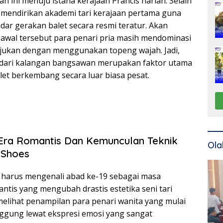
h ini menuju istana kerajaan Prancis harian. Selain
IV mendirikan akademi tari kerajaan pertama guna
ar gerakan balet secara resmi teratur. Akan
 awal tersebut para penari pria masih mendominasi
ukan dengan menggunakan topeng wajah. Jadi,
dari kalangan bangsawan merupakan faktor utama
et berkembang secara luar biasa pesat.
 Era Romantis Dan Kemunculan Teknik
Ola
 Shoes
a harus mengenali abad ke-19 sebagai masa
ntis yang mengubah drastis estetika seni tari
melihat penampilan para penari wanita yang mulai
gung lewat ekspresi emosi yang sangat