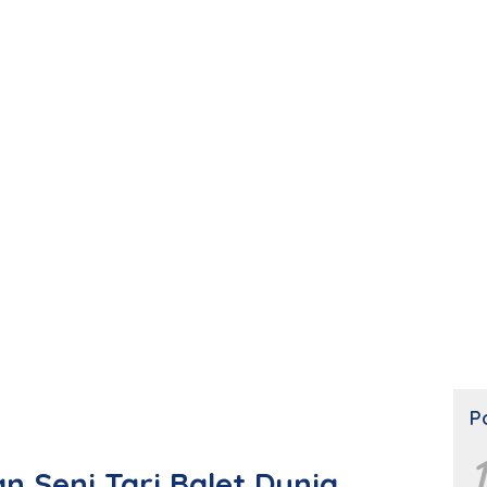
P
1
 Seni Tari Balet Dunia