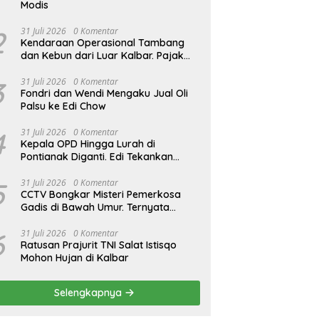
Modis
2
31 Juli 2026
0 Komentar
Kendaraan Operasional Tambang
dan Kebun dari Luar Kalbar. Pajak
Kendaraan Hilang
3
31 Juli 2026
0 Komentar
Fondri dan Wendi Mengaku Jual Oli
Palsu ke Edi Chow
4
31 Juli 2026
0 Komentar
Kepala OPD Hingga Lurah di
Pontianak Diganti. Edi Tekankan
Peduli Masalah di Lapangan
5
31 Juli 2026
0 Komentar
CCTV Bongkar Misteri Pemerkosa
Gadis di Bawah Umur. Ternyata
Residivis Kambuhan
6
31 Juli 2026
0 Komentar
Ratusan Prajurit TNI Salat Istisqo
Mohon Hujan di Kalbar
Selengkapnya