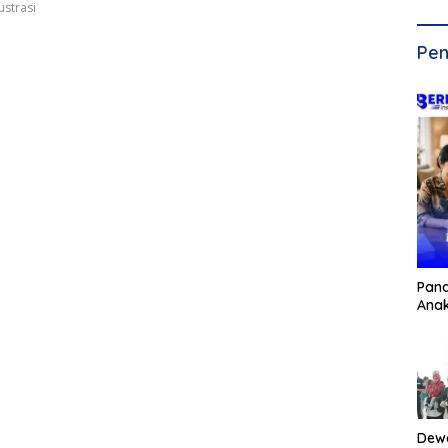
ustrasi
Pen
Pan
Ana
Dew