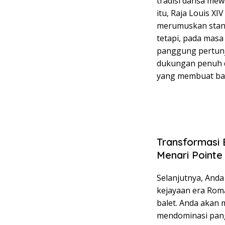
tradisi dansa mewa
itu, Raja Louis X
merumuskan stand
tetapi, pada masa
panggung pertunj
dukungan penuh 
yang membuat bal
Transformasi
Menari Pointe
Selanjutnya, And
kejayaan era Roma
balet. Anda akan 
mendominasi pang