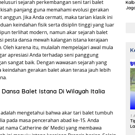
lusuri sejarah perkembangan seni tari balet
Kalb
Jaga
kisah panjang guna memahami evolusi gerakan
Netr
 anggun. Jika Anda cermati, maka tarian klasik ini
an keindahan fisik serta disiplin tinggi yang luar
ipun terlihat modern, namun akar sejarah balet
isi pesta dansa mewah kalangan istana kerajaan
 Oleh karena itu, mulailah mempelajari awal mula
K
ar apresiasi Anda terhadap seni panggung
n sangat baik. Dengan wawasan sejarah yang
 keindahan gerakan balet akan terasa jauh lebih
na.
 Dansa Balet Istana Di Wilayah Italia
adalah mengetahui bahwa akar tari balet tumbuh
1 
talia pada masa pencerahan abad ke-15. Anda
Ti
La
at nama Catherine de’ Medici yang membawa