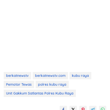
berkatnewstv
berkatnewstv.com
kubu raya
Pemotor Tewas
polres kubu raya
Unit Gakkum Satlantas Polres Kubu Raya