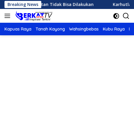
Langsung
an Buatan Tidak Bisa Dilakukan
Breaking News
Karhutla di Ketapang 
ke
konten
Kapuas Raya
Tanah Kayong
Wahsingbebas
Kubu Raya
Po