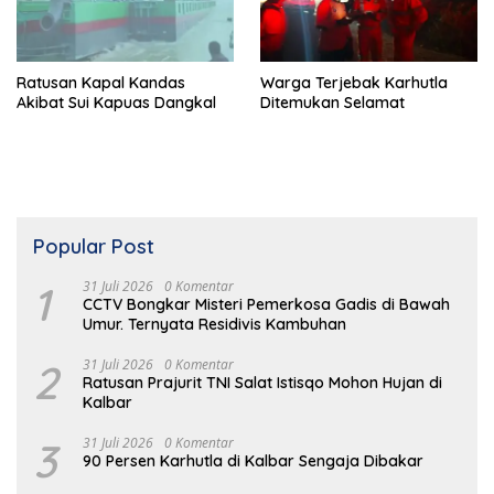
Ratusan Kapal Kandas
Warga Terjebak Karhutla
Akibat Sui Kapuas Dangkal
Ditemukan Selamat
Popular Post
1
31 Juli 2026
0 Komentar
CCTV Bongkar Misteri Pemerkosa Gadis di Bawah
Umur. Ternyata Residivis Kambuhan
2
31 Juli 2026
0 Komentar
Ratusan Prajurit TNI Salat Istisqo Mohon Hujan di
Kalbar
3
31 Juli 2026
0 Komentar
90 Persen Karhutla di Kalbar Sengaja Dibakar