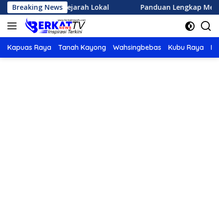
Langsung
isata Sejarah Lokal
Breaking News
Panduan Lengkap Memulai Olahrag
ke
konten
Kapuas Raya
Tanah Kayong
Wahsingbebas
Kubu Raya
Po