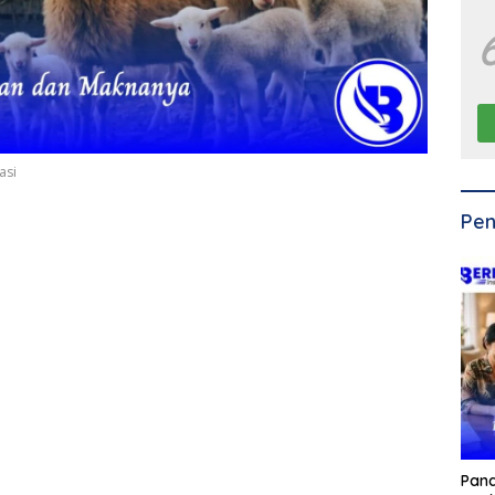
asi
Pen
Pan