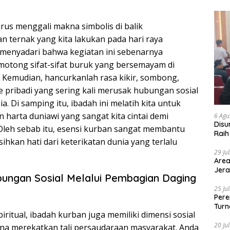
rus menggali makna simbolis di balik
 ternak yang kita lakukan pada hari raya
 menyadari bahwa kegiatan ini sebenarnya
otong sifat-sifat buruk yang bersemayam di
 Kemudian, hancurkanlah rasa kikir, sombong,
e pribadi yang sering kali merusak hubungan sosial
. Di samping itu, ibadah ini melatih kita untuk
 harta duniawi yang sangat kita cintai demi
6 Agu
Disu
leh sebab itu, esensi kurban sangat membantu
Raih
hkan hati dari keterikatan dunia yang terlalu
29 Ju
Area
Jera
ungan Sosial Melalui Pembagian Daging
25 Ju
Pere
Turn
ritual, ibadah kurban juga memiliki dimensi sosial
20 Ju
na merekatkan tali persaudaraan masyarakat. Anda