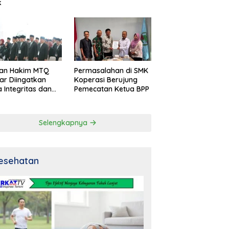
k
an Hakim MTQ
Permasalahan di SMK
ar Diingatkan
Koperasi Berujung
 Integritas dan
Pemecatan Ketua BPP
al
Selengkapnya
esehatan