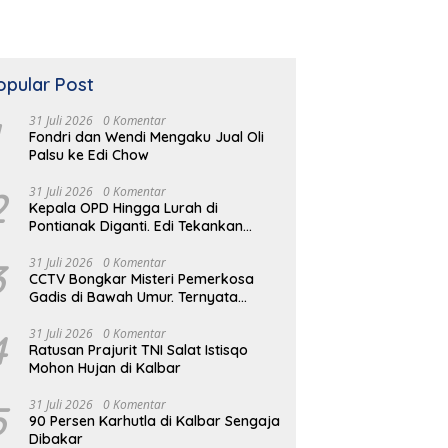
opular Post
31 Juli 2026
0 Komentar
Fondri dan Wendi Mengaku Jual Oli
Palsu ke Edi Chow
2
31 Juli 2026
0 Komentar
Kepala OPD Hingga Lurah di
Pontianak Diganti. Edi Tekankan
Peduli Masalah di Lapangan
3
31 Juli 2026
0 Komentar
CCTV Bongkar Misteri Pemerkosa
Gadis di Bawah Umur. Ternyata
Residivis Kambuhan
4
31 Juli 2026
0 Komentar
Ratusan Prajurit TNI Salat Istisqo
Mohon Hujan di Kalbar
5
31 Juli 2026
0 Komentar
90 Persen Karhutla di Kalbar Sengaja
Dibakar