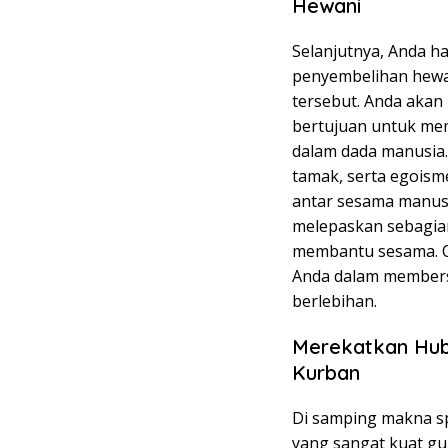
Hewani
Selanjutnya, Anda ha
penyembelihan hewan
tersebut. Anda akan
bertujuan untuk mem
dalam dada manusia.
tamak, serta egoism
antar sesama manusia
melepaskan sebagian
membantu sesama. O
Anda dalam membersi
berlebihan.
Merekatkan Hub
Kurban
Di samping makna spi
yang sangat kuat gu