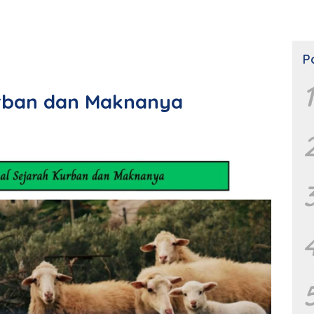
P
1
rban dan Maknanya