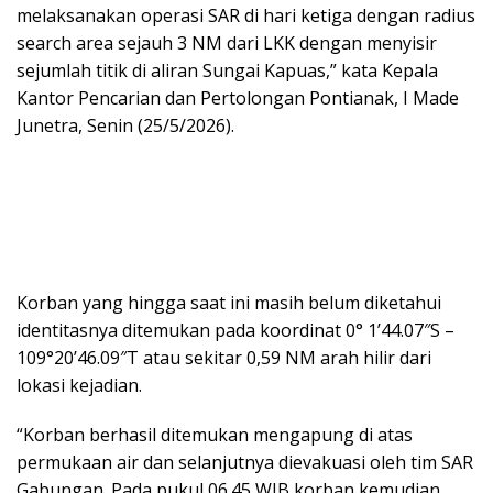
melaksanakan operasi SAR di hari ketiga dengan radius
search area sejauh 3 NM dari LKK dengan menyisir
sejumlah titik di aliran Sungai Kapuas,” kata Kepala
Kantor Pencarian dan Pertolongan Pontianak, I Made
Junetra, Senin (25/5/2026).
Korban yang hingga saat ini masih belum diketahui
identitasnya ditemukan pada koordinat 0° 1’44.07″S –
109°20’46.09″T atau sekitar 0,59 NM arah hilir dari
lokasi kejadian.
“Korban berhasil ditemukan mengapung di atas
permukaan air dan selanjutnya dievakuasi oleh tim SAR
Gabungan. Pada pukul 06.45 WIB korban kemudian