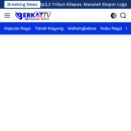
Langsung
al Senilai Rp2,2 Triliun Dilepas. Masalah Ekspor Logam Tanah Ja
Breaking News
ke
konten
Kapuas Raya
Tanah Kayong
Wahsingbebas
Kubu Raya
Po