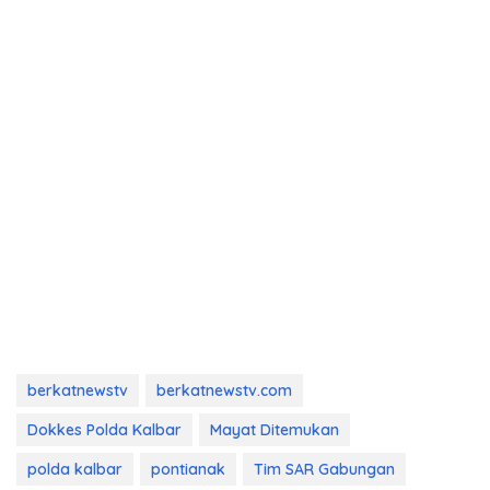
berkatnewstv
berkatnewstv.com
Dokkes Polda Kalbar
Mayat Ditemukan
polda kalbar
pontianak
Tim SAR Gabungan