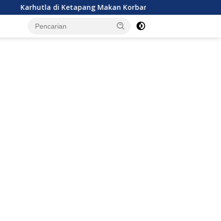
di Ketapang Makan Korban Jiwa
Firman’s Grup Beberkan