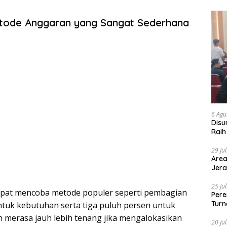
ode Anggaran yang Sangat Sederhana
6 Agu
Disu
Raih
29 Ju
Area
Jera
25 Ju
apat mencoba metode populer seperti pembagian
Pere
Turn
ntuk kebutuhan serta tiga puluh persen untuk
n merasa jauh lebih tenang jika mengalokasikan
20 Ju