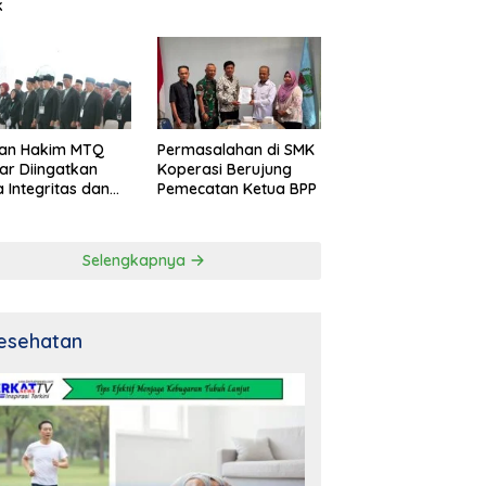
k
an Hakim MTQ
Permasalahan di SMK
ar Diingatkan
Koperasi Berujung
 Integritas dan
Pemecatan Ketua BPP
al
Selengkapnya
esehatan