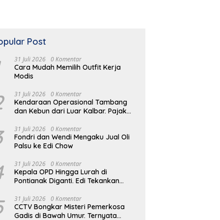
opular Post
31 Juli 2026
0 Komentar
Cara Mudah Memilih Outfit Kerja
Modis
2
31 Juli 2026
0 Komentar
Kendaraan Operasional Tambang
dan Kebun dari Luar Kalbar. Pajak
Kendaraan Hilang
3
31 Juli 2026
0 Komentar
Fondri dan Wendi Mengaku Jual Oli
Palsu ke Edi Chow
4
31 Juli 2026
0 Komentar
Kepala OPD Hingga Lurah di
Pontianak Diganti. Edi Tekankan
Peduli Masalah di Lapangan
5
31 Juli 2026
0 Komentar
CCTV Bongkar Misteri Pemerkosa
Gadis di Bawah Umur. Ternyata