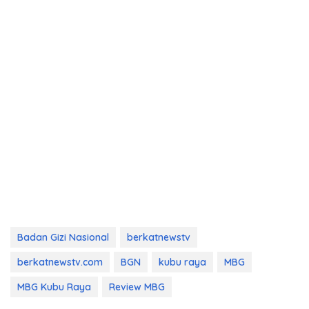
Badan Gizi Nasional
berkatnewstv
berkatnewstv.com
BGN
kubu raya
MBG
MBG Kubu Raya
Review MBG