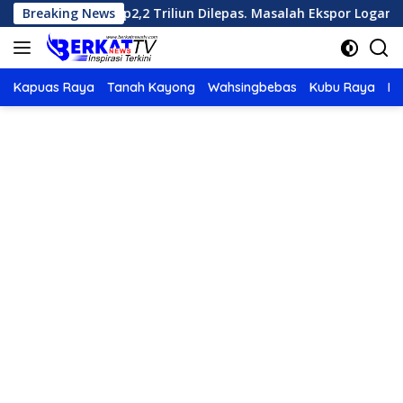
Langsung
enilai Rp2,2 Triliun Dilepas. Masalah Ekspor Logam Tanah Jarang
Breaking News
ke
konten
Kapuas Raya
Tanah Kayong
Wahsingbebas
Kubu Raya
Po