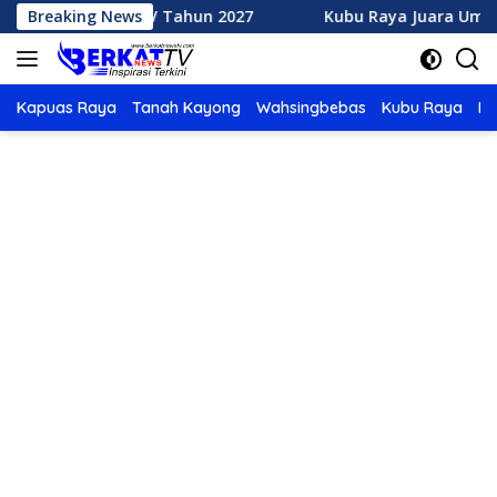
Langsung
Q XXXV Tahun 2027
Breaking News
Kubu Raya Juara Umum MTQ XXXIV 
ke
konten
Kapuas Raya
Tanah Kayong
Wahsingbebas
Kubu Raya
Po