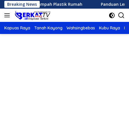
Langsung
golah Sampah Plastik Rumah
Breaking News
Panduan Lengkap Memili
ke
konten
Kapuas Raya
Tanah Kayong
Wahsingbebas
Kubu Raya
Po