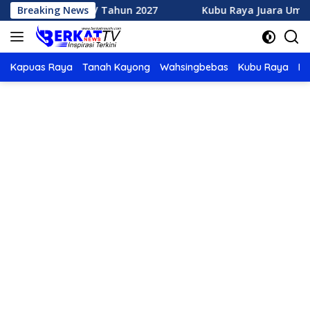
Langsung
TQ XXXV Tahun 2027
Breaking News
Kubu Raya Juara Umum MTQ XXXIV 
ke
konten
Kapuas Raya
Tanah Kayong
Wahsingbebas
Kubu Raya
Po