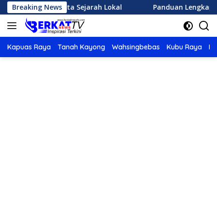
Langsung
asi Wisata Sejarah Lokal
Breaking News
Panduan Lengkap Memulai Ol
ke
konten
Kapuas Raya
Tanah Kayong
Wahsingbebas
Kubu Raya
Po