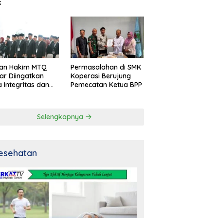
k
an Hakim MTQ
Permasalahan di SMK
ar Diingatkan
Koperasi Berujung
 Integritas dan
Pemecatan Ketua BPP
al
Selengkapnya
esehatan