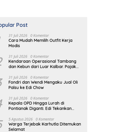
opular Post
31 Juli 2026
0 Komentar
Cara Mudah Memilih Outfit Kerja
Modis
2
31 Juli 2026
0 Komentar
Kendaraan Operasional Tambang
dan Kebun dari Luar Kalbar. Pajak
Kendaraan Hilang
3
31 Juli 2026
0 Komentar
Fondri dan Wendi Mengaku Jual Oli
Palsu ke Edi Chow
4
31 Juli 2026
0 Komentar
Kepala OPD Hingga Lurah di
Pontianak Diganti. Edi Tekankan
Peduli Masalah di Lapangan
5
5 Agustus 2026
0 Komentar
Warga Terjebak Karhutla Ditemukan
Selamat