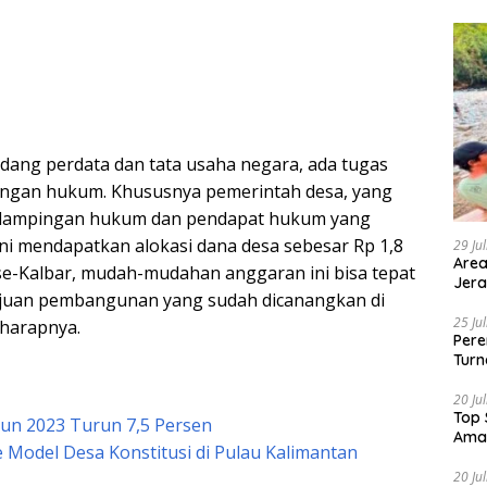
idang perdata dan tata usaha negara, ada tugas
ngan hukum. Khususnya pemerintah desa, yang
ndampingan hukum dan pendapat hukum yang
ini mendapatkan alokasi dana desa sebesar Rp 1,8
29 Ju
Area
 se-Kalbar, mudah-mudahan anggaran ini bisa tepat
Jera
ujuan pembangunan yang sudah dicanangkan di
25 Ju
 harapnya.
Pere
Turn
20 Ju
Top 
un 2023 Turun 7,5 Persen
Ama
e Model Desa Konstitusi di Pulau Kalimantan
20 Ju