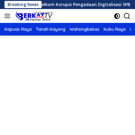
Langsung
impinan Telkom Korupsi Pengadaan Digitalisasi SPBU Pertamin
Breaking News
ke
konten
Kapuas Raya
Tanah Kayong
Wahsingbebas
Kubu Raya
Po