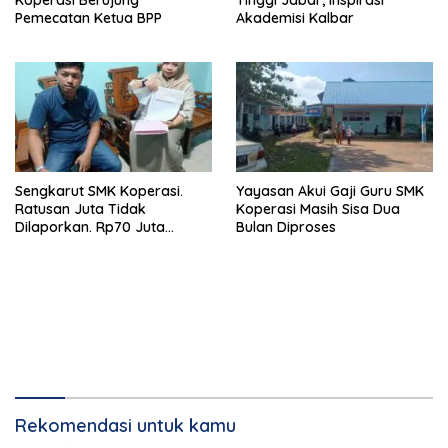
Koperasi Berujung
Tinggi Jabar, Inspirasi
Pemecatan Ketua BPP
Akademisi Kalbar
Sengkarut SMK Koperasi.
Yayasan Akui Gaji Guru SMK
Ratusan Juta Tidak
Koperasi Masih Sisa Dua
Dilaporkan. Rp70 Juta
Bulan Diproses
Talangan Dekopinwil Kalbar
tak Dikembalikan
Rekomendasi untuk kamu