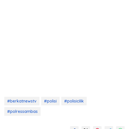
#berkatnewstv
#polisi
#polisicilik
#polressambas