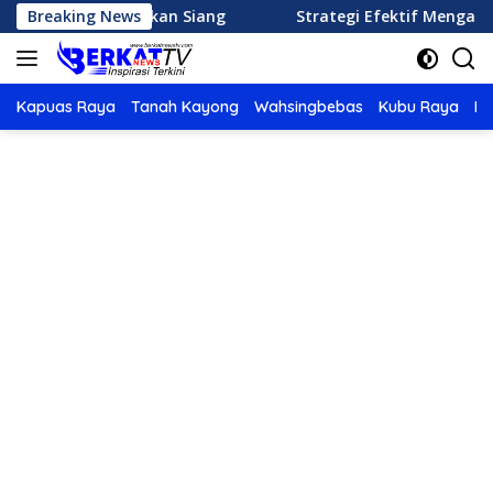
Langsung
Menu Makan Siang
Breaking News
Strategi Efektif Mengatur Keuangan
ke
konten
Kapuas Raya
Tanah Kayong
Wahsingbebas
Kubu Raya
Po