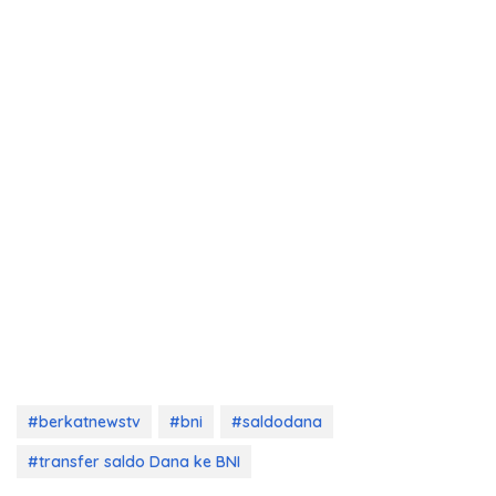
#berkatnewstv
#bni
#saldodana
#transfer saldo Dana ke BNI