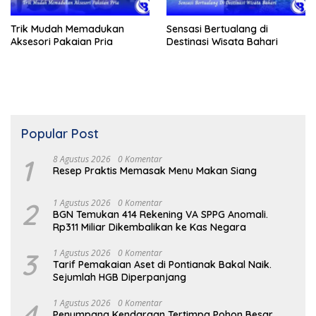
Trik Mudah Memadukan
Sensasi Bertualang di
Aksesori Pakaian Pria
Destinasi Wisata Bahari
Popular Post
1
8 Agustus 2026
0 Komentar
Resep Praktis Memasak Menu Makan Siang
2
1 Agustus 2026
0 Komentar
BGN Temukan 414 Rekening VA SPPG Anomali.
Rp311 Miliar Dikembalikan ke Kas Negara
3
1 Agustus 2026
0 Komentar
Tarif Pemakaian Aset di Pontianak Bakal Naik.
Sejumlah HGB Diperpanjang
4
1 Agustus 2026
0 Komentar
Penumpang Kendaraan Tertimpa Pohon Besar