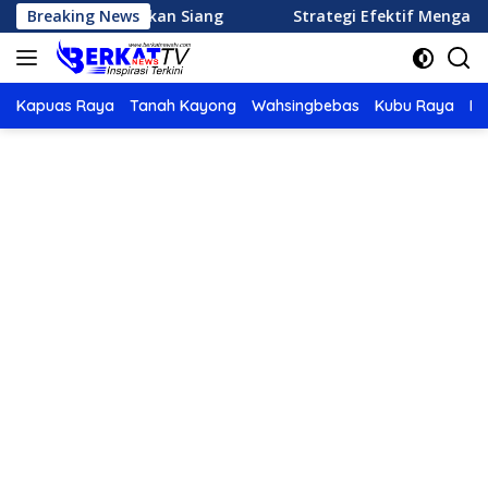
Langsung
 Menu Makan Siang
Breaking News
Strategi Efektif Mengatur Keuanga
ke
konten
Kapuas Raya
Tanah Kayong
Wahsingbebas
Kubu Raya
Po