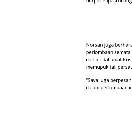
berpartisipasi di tin
Norsan juga berhara
perlombaan semata 
dan modal umat Kris
memupuk tali persa
“Saya juga berpesan 
dalam perlombaan in