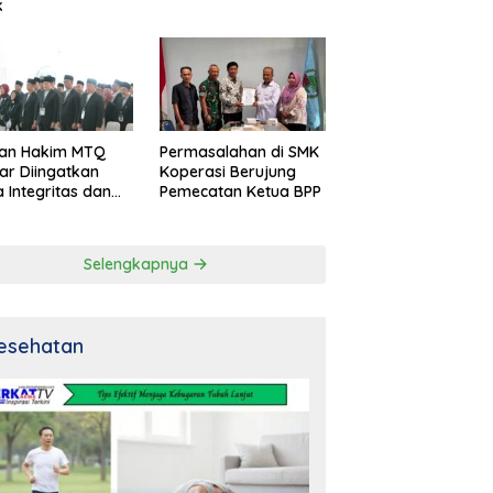
k
an Hakim MTQ
Permasalahan di SMK
ar Diingatkan
Koperasi Berujung
 Integritas dan
Pemecatan Ketua BPP
al
Selengkapnya
esehatan