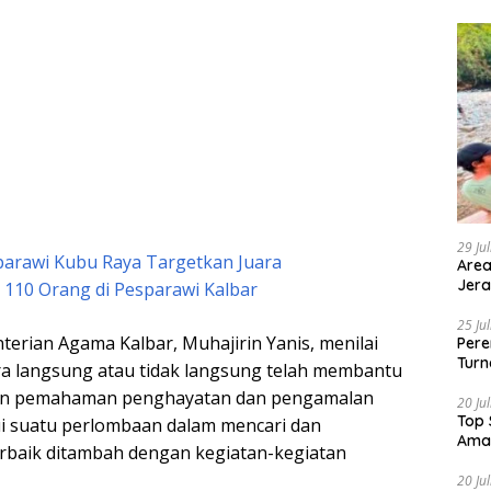
29 Ju
parawi Kubu Raya Targetkan Juara
Area
Jera
 110 Orang di Pesparawi Kalbar
25 Ju
terian Agama Kalbar, Muhajirin Yanis, menilai
Pere
Turn
ara langsung atau tidak langsung telah membantu
n pemahaman penghayatan dan pengamalan
20 Ju
Top 
i suatu perlombaan dalam mencari dan
Ama
rbaik ditambah dengan kegiatan-kegiatan
20 Ju