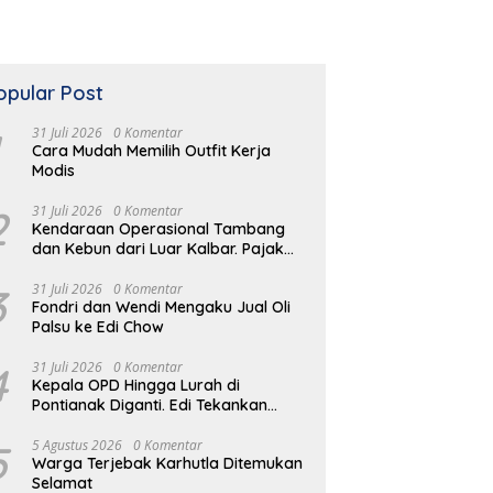
opular Post
31 Juli 2026
0 Komentar
Cara Mudah Memilih Outfit Kerja
Modis
2
31 Juli 2026
0 Komentar
Kendaraan Operasional Tambang
dan Kebun dari Luar Kalbar. Pajak
Kendaraan Hilang
3
31 Juli 2026
0 Komentar
Fondri dan Wendi Mengaku Jual Oli
Palsu ke Edi Chow
4
31 Juli 2026
0 Komentar
Kepala OPD Hingga Lurah di
Pontianak Diganti. Edi Tekankan
Peduli Masalah di Lapangan
5
5 Agustus 2026
0 Komentar
Warga Terjebak Karhutla Ditemukan
Selamat