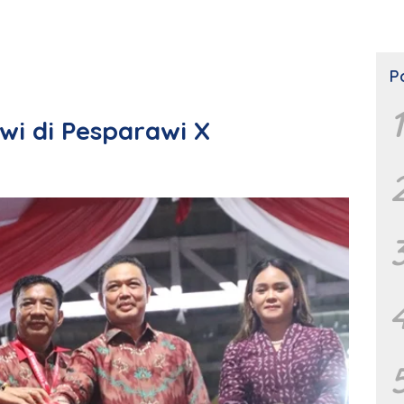
P
1
wi di Pesparawi X