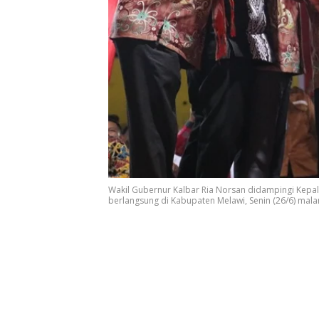
Wakil Gubernur Kalbar Ria Norsan didampingi Kepa
berlangsung di Kabupaten Melawi, Senin (26/6) malam