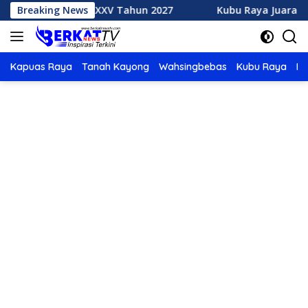
Langsung
h MTQ XXXV Tahun 2027
Breaking News
Kubu Raya Juara Umum MTQ XX
ke
konten
Kapuas Raya
Tanah Kayong
Wahsingbebas
Kubu Raya
Po