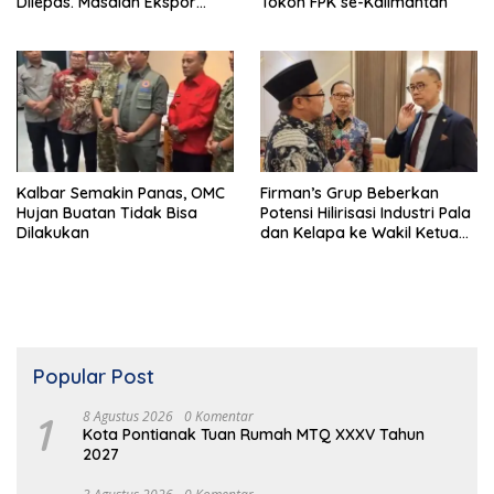
Dilepas. Masalah Ekspor
Tokoh FPK se-Kalimantan
Logam Tanah Jarang
Terselesaikan.
Kalbar Semakin Panas, OMC
Firman’s Grup Beberkan
Hujan Buatan Tidak Bisa
Potensi Hilirisasi Industri Pala
Dilakukan
dan Kelapa ke Wakil Ketua
MPR
Popular Post
1
8 Agustus 2026
0 Komentar
Kota Pontianak Tuan Rumah MTQ XXXV Tahun
2027