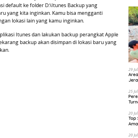
asi default ke folder D:\Itunes Backup yang
ru yang kita inginkan. Kamu bisa mengganti
gan lokasi lain yang kamu inginkan.
plikasi Itunes dan lakukan backup perangkat Apple
Sekarang backup akan disimpan di lokasi baru yang
ukan.
29 Ju
Area
Jera
25 Ju
Pere
Turn
20 Ju
Top 
Ama
20 Ju