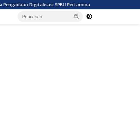
Digitalisasi SPBU Pertamina
Ratusan Kapal Kandas Aki