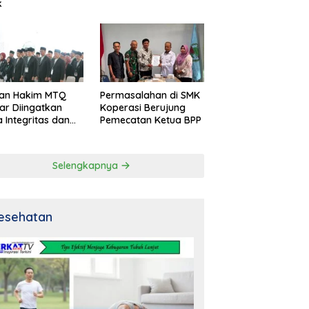
k
an Hakim MTQ
Permasalahan di SMK
ar Diingatkan
Koperasi Berujung
 Integritas dan
Pemecatan Ketua BPP
al
Selengkapnya
esehatan