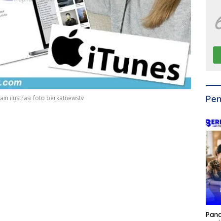
Pen
n ilustrasi foto berkatnewstv
Pan