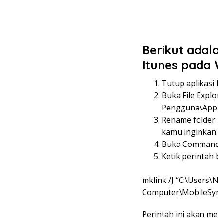
Berikut adal
Itunes pada 
Tutup aplikasi 
Buka File Expl
Pengguna\AppD
Rename folder 
kamu inginkan.
Buka Command P
Ketik perintah
mklink /J “C:\User
Computer\MobileSyn
Perintah ini akan me