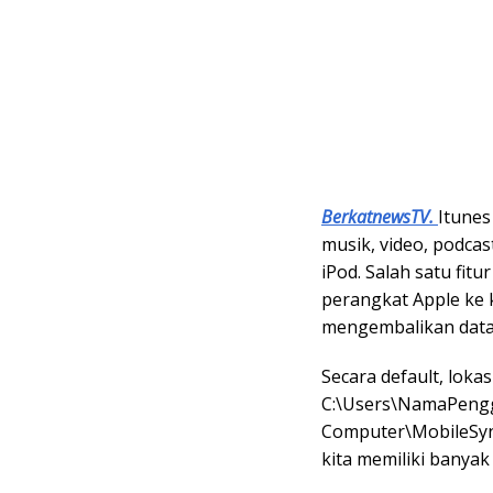
BerkatnewsTV.
Itunes
musik, video, podcas
iPod. Salah satu fit
perangkat Apple ke 
mengembalikan data 
Secara default, loka
C:\Users\NamaPeng
Computer\MobileSync
kita memiliki banyak