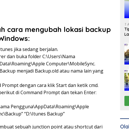
1 
ah cara mengubah lokasi backup
Ti
La
Windows:
Itunes jika sedang berjalan.
orer dan buka folder C:\Users\Nama
ata\Roaming\Apple Computer\MobileSync.
Backup menjadi Backup.old atau nama lain yang
rompt dengan cara klik Start dan ketik cmd.
 berikut di Command Prompt dan tekan Enter:
s\Nama Pengguna\AppData\Roaming\Apple
c\Backup” “D:\Itunes Backup”
Ola
mbuat sebuah junction point atau shortcut dari