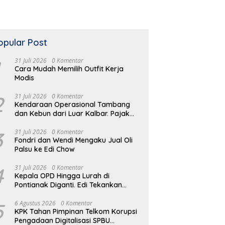
opular Post
31 Juli 2026
0 Komentar
Cara Mudah Memilih Outfit Kerja
Modis
2
31 Juli 2026
0 Komentar
Kendaraan Operasional Tambang
dan Kebun dari Luar Kalbar. Pajak
Kendaraan Hilang
3
31 Juli 2026
0 Komentar
Fondri dan Wendi Mengaku Jual Oli
Palsu ke Edi Chow
4
31 Juli 2026
0 Komentar
Kepala OPD Hingga Lurah di
Pontianak Diganti. Edi Tekankan
Peduli Masalah di Lapangan
5
6 Agustus 2026
0 Komentar
KPK Tahan Pimpinan Telkom Korupsi
Pengadaan Digitalisasi SPBU