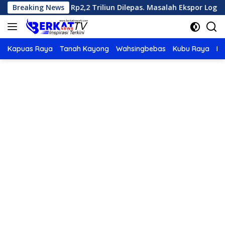
Langsung
l Senilai Rp2,2 Triliun Dilepas. Masalah Ekspor Logam Tanah Jar
Breaking News
ke
konten
Kapuas Raya
Tanah Kayong
Wahsingbebas
Kubu Raya
Po