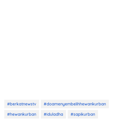
#berkatnewstv
#doamenyembelihhewankurban
#hewankurban
#iduladha
#sapikurban