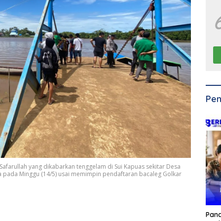
Pen
 Safarullah yang dikabarkan tenggelam di Sui Kapuas sekitar Desa
 pada Minggu (14/5) usai memimpin pendaftaran bacaleg Golkar
Pan