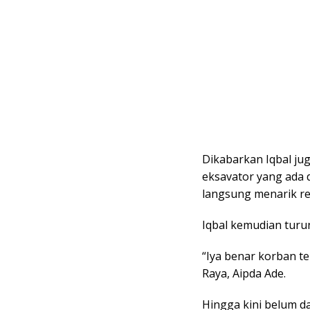
Dikabarkan Iqbal ju
eksavator yang ada d
langsung menarik r
Iqbal kemudian turu
“Iya benar korban te
Raya, Aipda Ade.
Hingga kini belum d