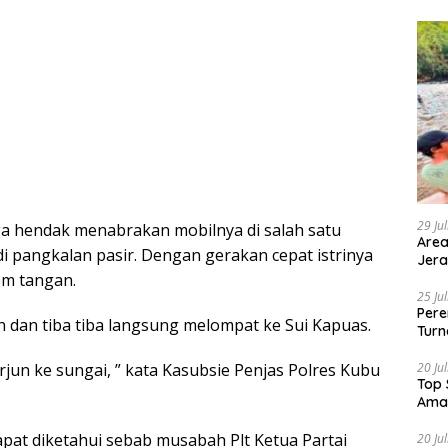
29 Ju
ga hendak menabrakan mobilnya di salah satu
Area
i pangkalan pasir. Dengan gerakan cepat istrinya
Jera
em tangan.
25 Ju
Pere
n dan tiba tiba langsung melompat ke Sui Kapuas.
Turn
rjun ke sungai, ” kata Kasubsie Penjas Polres Kubu
20 Ju
Top 
Ama
apat diketahui sebab musabah Plt Ketua Partai
20 Ju