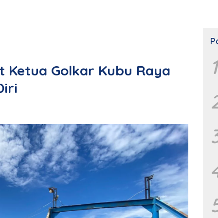
P
1
lt Ketua Golkar Kubu Raya
iri