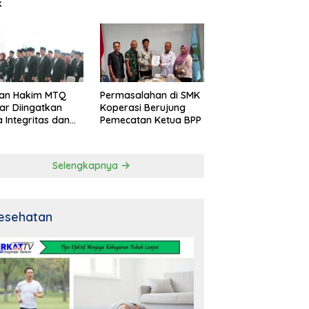
k
an Hakim MTQ
Permasalahan di SMK
ar Diingatkan
Koperasi Berujung
 Integritas dan
Pemecatan Ketua BPP
al
Selengkapnya
esehatan