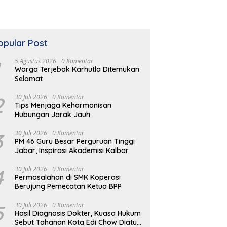
opular Post
5 Agustus 2026
0 Komentar
Warga Terjebak Karhutla Ditemukan
Selamat
2
30 Juli 2026
0 Komentar
Tips Menjaga Keharmonisan
Hubungan Jarak Jauh
3
30 Juli 2026
0 Komentar
PM 46 Guru Besar Perguruan Tinggi
Jabar, Inspirasi Akademisi Kalbar
4
30 Juli 2026
0 Komentar
Permasalahan di SMK Koperasi
Berujung Pemecatan Ketua BPP
5
30 Juli 2026
0 Komentar
Hasil Diagnosis Dokter, Kuasa Hukum
Sebut Tahanan Kota Edi Chow Diatur