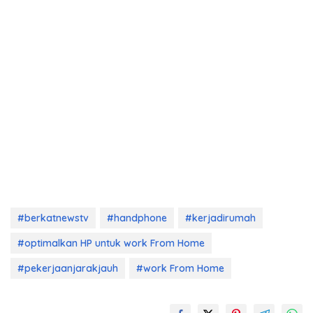
#berkatnewstv
#handphone
#kerjadirumah
#optimalkan HP untuk work From Home
#pekerjaanjarakjauh
#work From Home