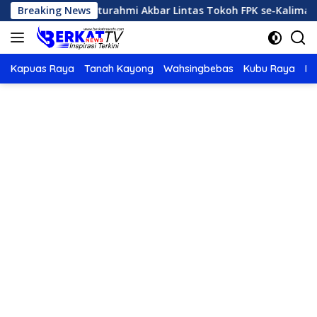
Langsung
umah Silaturahmi Akbar Lintas Tokoh FPK se-Kalimantan
Breaking News
ke
konten
Kapuas Raya
Tanah Kayong
Wahsingbebas
Kubu Raya
Po