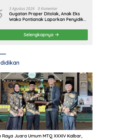
6
3 Agustus 2026
0 Komentar
Gugatan Praper Ditolak, Anak Eks
Wako Pontianak Laporkan Penyidik
ke Mabes Polri
Selengkapnya
didikan
u Raya Juara Umum MTQ XXXIV Kalbar,