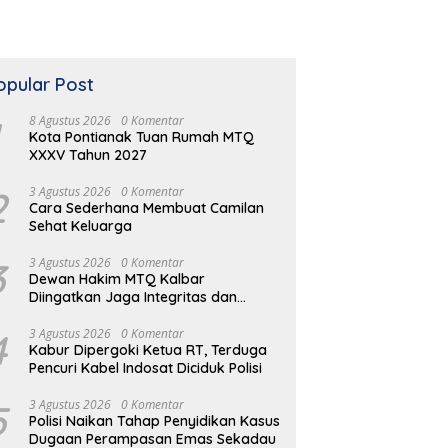
opular Post
8 Agustus 2026
0 Komentar
Kota Pontianak Tuan Rumah MTQ
XXXV Tahun 2027
2
3 Agustus 2026
0 Komentar
Cara Sederhana Membuat Camilan
Sehat Keluarga
3
3 Agustus 2026
0 Komentar
Dewan Hakim MTQ Kalbar
Diingatkan Jaga Integritas dan
Netral
4
3 Agustus 2026
0 Komentar
Kabur Dipergoki Ketua RT, Terduga
Pencuri Kabel Indosat Diciduk Polisi
5
3 Agustus 2026
0 Komentar
Polisi Naikan Tahap Penyidikan Kasus
Dugaan Perampasan Emas Sekadau