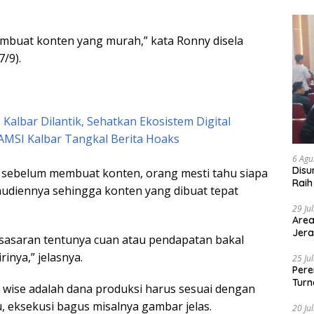
mbuat konten yang murah,” kata Ronny disela
/9).
Kalbar Dilantik, Sehatkan Ekosistem Digital
AMSI Kalbar Tangkal Berita Hoaks
6 Agu
Disu
sebelum membuat konten, orang mesti tahu siapa
Raih
audiennya sehingga konten yang dibuat tepat
29 Ju
Area
Jera
 sasaran tentunya cuan atau pendapatan bakal
inya,” jelasnya.
25 Ju
Pere
Turn
wise adalah dana produksi harus sesuai dengan
u, eksekusi bagus misalnya gambar jelas.
20 Ju