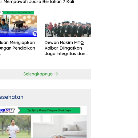
r Mempawah Juara Bertahan 7 Kali
Dewan Hakim MTQ
duan Menyiapkan
Kalbar Diingatkan
ngan Pendidikan
Jaga Integritas dan
k
Netral
Selengkapnya
esehatan