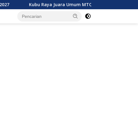
ubu Raya Juara Umum MTQ XXXIV Kalbar, Geser Mempawah Juar