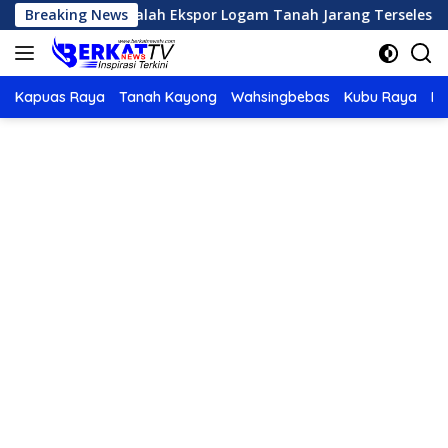
Langsung
epas. Masalah Ekspor Logam Tanah Jarang Terselesaikan.
Breaking News
ke
konten
Kapuas Raya
Tanah Kayong
Wahsingbebas
Kubu Raya
Po