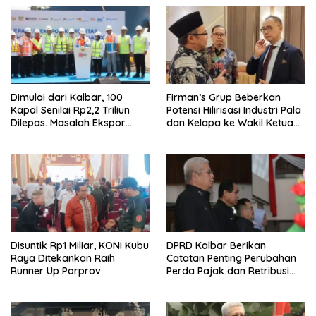
Dimulai dari Kalbar, 100
Firman’s Grup Beberkan
Kapal Senilai Rp2,2 Triliun
Potensi Hilirisasi Industri Pala
Dilepas. Masalah Ekspor
dan Kelapa ke Wakil Ketua
Logam Tanah Jarang
MPR
Terselesaikan.
Disuntik Rp1 Miliar, KONI Kubu
DPRD Kalbar Berikan
Raya Ditekankan Raih
Catatan Penting Perubahan
Runner Up Porprov
Perda Pajak dan Retribusi
Daerah