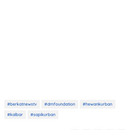
#berkatnewstv
#dmfoundation
#hewankurban
#kalbar
#sapikurban