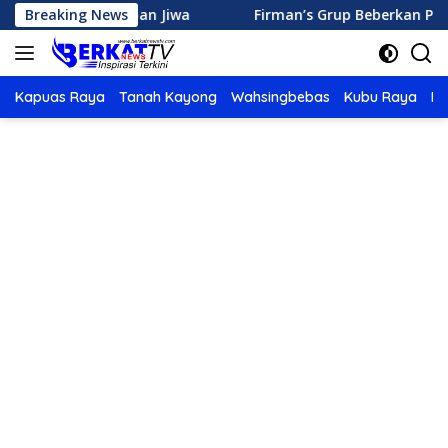
Langsung
kan Korban Jiwa
Breaking News
Firman’s Grup Beberkan Potensi Hiliris
ke
konten
Kapuas Raya
Tanah Kayong
Wahsingbebas
Kubu Raya
Po