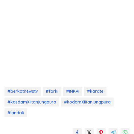
#berkatnewstv
#forki
#INKAI
#karate
#kasdamXIItanjungpura
#kodamXIItanjungpura
#landak