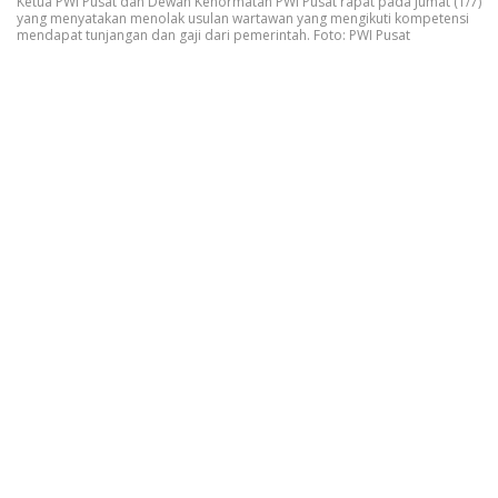
Ketua PWI Pusat dan Dewan Kehormatan PWI Pusat rapat pada Jumat (1/7)
yang menyatakan menolak usulan wartawan yang mengikuti kompetensi
mendapat tunjangan dan gaji dari pemerintah. Foto: PWI Pusat