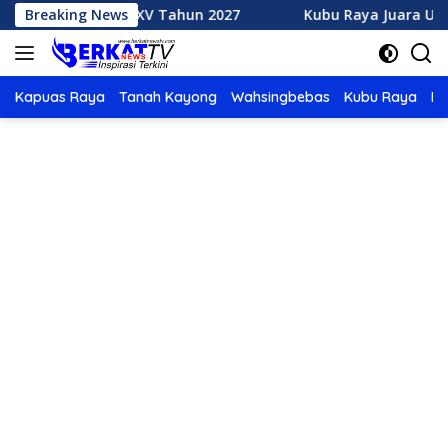
Langsung
TQ XXXV Tahun 2027
Breaking News
Kubu Raya Juara Umum MTQ XXXIV
ke
konten
Kapuas Raya
Tanah Kayong
Wahsingbebas
Kubu Raya
Po