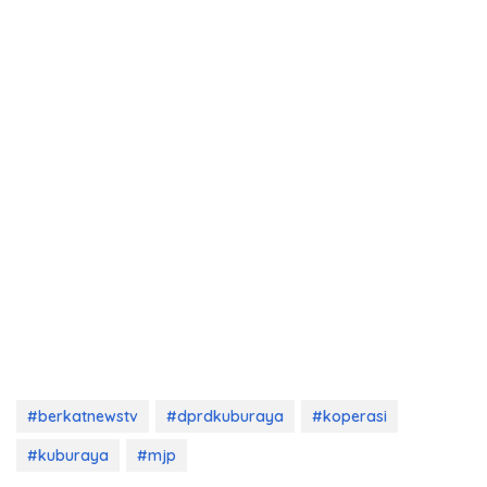
#berkatnewstv
#dprdkuburaya
#koperasi
#kuburaya
#mjp