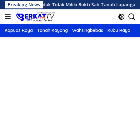
Langsung
ab Landak Tidak Miliki Bukti Sah Tanah Lapangan Bardanadi
Breaking News
ke
konten
Kapuas Raya
Tanah Kayong
Wahsingbebas
Kubu Raya
Po